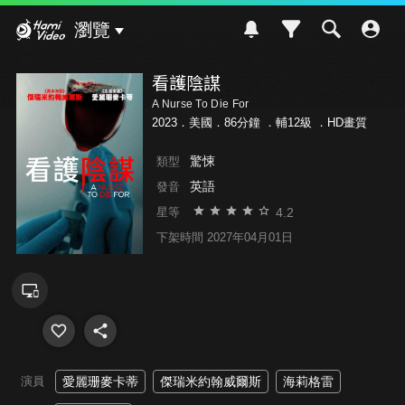
Hami Video
瀏覽
看護陰謀
A Nurse To Die For
2023．美國．86分鐘 ．
輔12級
．HD畫質
驚悚
類型
英語
發音
4.2
星等
下架時間 2027年04月01日
演員
愛麗珊麥卡蒂
傑瑞米約翰威爾斯
海莉格雷