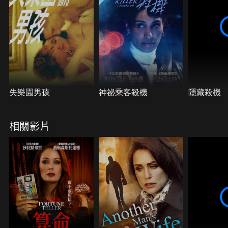
失樂園男孩
神祕乘客殺機
隱藏殺機
相關影片