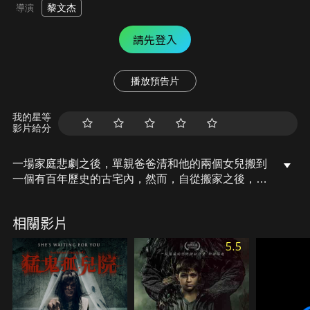
黎文杰
導演
請先登入
播放預告片
我的星等
影片給分
一場家庭悲劇之後，單親爸爸清和他的兩個女兒搬到
一個有百年歷史的古宅內，然而，自從搬家之後，女
兒們就飽受睡眠癱瘓和夜驚的困擾，清尋求當地精神
科醫師的幫助，卻因此發現這棟古宅背後的駭人秘
相關影片
密……。
5.5