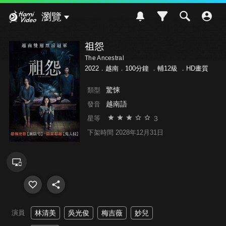
Hami Video
瀏覽
祖怨
The Ancestral
2022．越南．100分鐘 ．
輔12級
．HD畫質
驚悚
類型
越南語
發音
3
星等
下架時間 2028年12月31日
演員
林清美
吳光俊
梅吉薇
妙兒