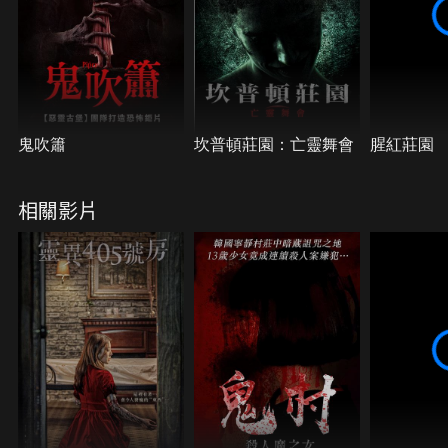
鬼吹簫
坎普頓莊園：亡靈舞會
腥紅莊園
相關影片