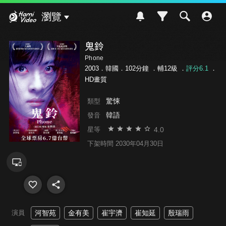
Hami Video
瀏覽
鬼鈴
Phone
2003．韓國．102分鐘 ．
輔12級
．
評分6.1
．
HD畫質
驚悚
類型
韓語
發音
4.0
星等
下架時間 2030年04月30日
演員
河智苑
金有美
崔宇濟
崔知延
殷瑞雨