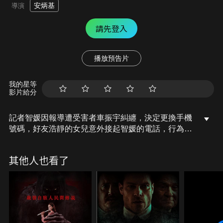
安炳基
導演
請先登入
播放預告片
我的星等
影片給分
記者智媛因報導遭受害者車振宇糾纏，決定更換手機
號碼，好友浩靜的女兒意外接起智媛的電話，行為開
始失控，某天，振宇接起這通電話，驚見一名慘白少
女，當場嚇得心臟驟停，智媛展開調查，發現曾擁有
其他人也看了
這個號碼的人都離奇喪命，唯一例外是一名失蹤的高
中少女，智媛赫然發現，浩靜一家與這通奪命電話有
駭人關聯……