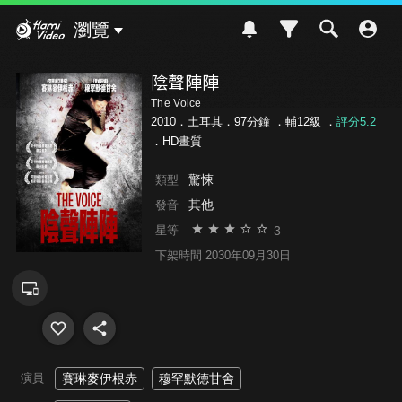
Hami Video
瀏覽
陰聲陣陣
The Voice
2010．土耳其．97分鐘 ．
輔12級
．
評分5.2
．HD畫質
驚悚
類型
其他
發音
3
星等
下架時間 2030年09月30日
演員
賽琳麥伊根赤
穆罕默德甘舍