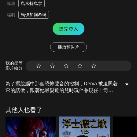
烏米特烏拿
導演
烏伊加爾希琳
編劇
請先登入
播放預告片
我的星等
影片給分
為了擺脫腦中那個恐怖聲音的控制，Derya 被迫照著
它的話做，跟著她最親近的兒時玩伴兼現任上司
Onur。但她很快發現Onur身上藏著不為人知的秘
密，自己也一步步陷入一場危機四伏、真假難辨的陰
其他人也看了
謀漩渦。