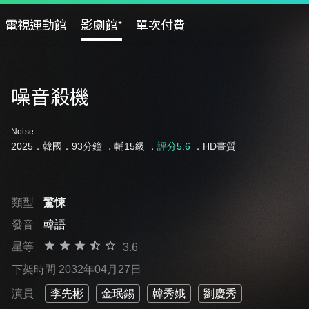
電視運動館
影劇館⁺
單次付費
噪音殺機
Noise
2025．韓國．93分鐘 ．
輔15級
．
評分5.6
．HD畫質
類型
驚悚
發音
韓語
星等
3.6
下架時間 2032年04月27日
演員
李先彬
金珉錫
韓秀娥
劉慶秀