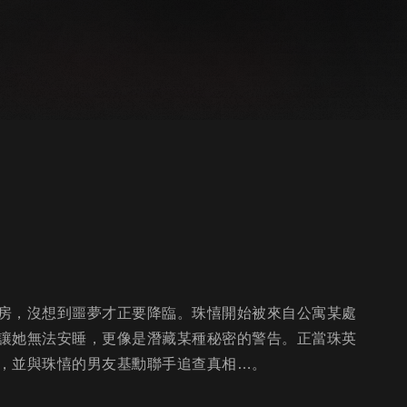
房，沒想到噩夢才正要降臨。珠憘開始被來自公寓某處
讓她無法安睡，更像是潛藏某種秘密的警告。正當珠英
，並與珠憘的男友基勳聯手追查真相…。