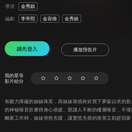
導演
金秀鎮
編劇
李帝熙
金容煥
金秀鎮
請先登入
播放預告片
我的星等
影片給分
有聽力障礙的姊姊珠英，與妹妹珠憘終於買下夢寐以求的新
的神秘噪音折磨得身心俱疲。那讓人不耐的樓層噪音，不僅
離家工作時，妹妹突然失蹤，讓驚慌失措的珠英立刻趕回家