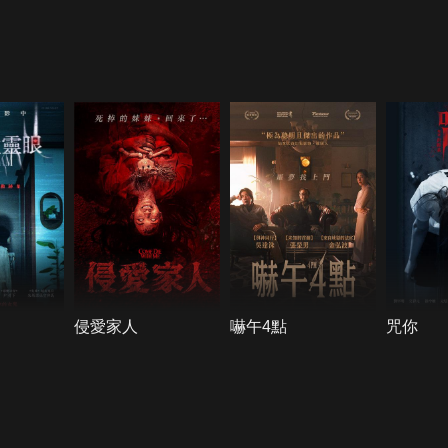
侵愛家人
嚇午4點
咒你