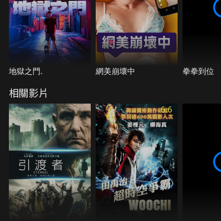
地獄之門.
網美崩壞中
拳拳到位
相關影片
6.6