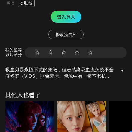
金弘益
導演
請先登入
播放預告片
我的星等
影片給分
吸血鬼是永恆不滅的象徵，但若感染吸血鬼免疫不全
症候群（VIDS）則會衰老。傳說中有一種不老抗
體，只要吸取就能獲得永生。身患VIDS的頂級吸血
鬼明星為了這份抗體，追逐擁有抗體的普通少女，而
其他人也看了
一位失意導演無意間被捲入這場關於愛、嫉妒、仇恨
與犧牲的命運糾葛。