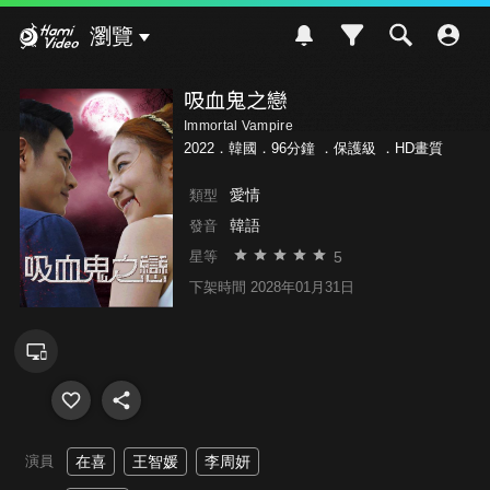
Hami Video
瀏覽
吸血鬼之戀
Immortal Vampire
2022．韓國．96分鐘 ．
保護級
．HD畫質
愛情
類型
韓語
發音
5
星等
下架時間 2028年01月31日
演員
在喜
王智媛
李周妍