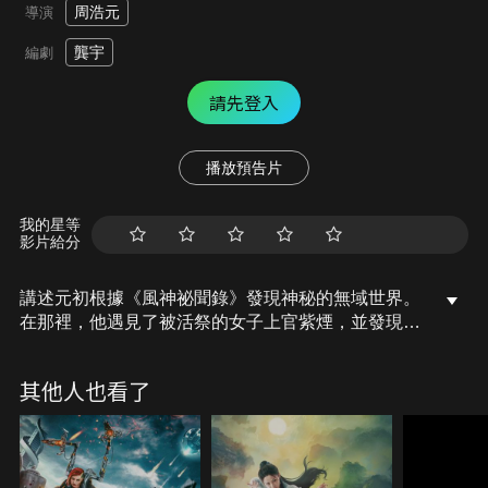
周浩元
導演
龔宇
編劇
請先登入
播放預告片
我的星等
影片給分
講述元初根據《風神祕聞錄》發現神秘的無域世界。
在那裡，他遇見了被活祭的女子上官紫煙，並發現她
的命運與邪教凝花教有關。為了阻止邪教復興，他與
紫煙一同揭露凝花教的黑暗，並發現三眼幻星石的力
其他人也看了
量威脅世界。經過一番激烈的戰鬥，紫煙最終覺醒成
為新一任世界守護者，並賦予元初一塊三眼幻星石，
讓他以獵妖師身分重回大唐。