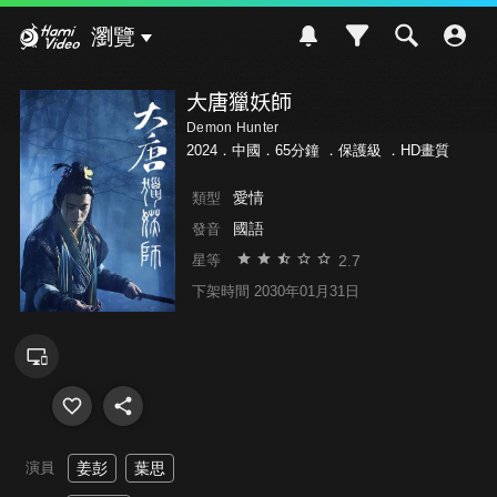
Hami Video
瀏覽
大唐獵妖師
Demon Hunter
2024．中國．65分鐘 ．
保護級
．HD畫質
愛情
類型
國語
發音
2.7
星等
下架時間 2030年01月31日
演員
姜彭
葉思