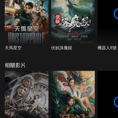
天馬星空
伏妖誅魔鏡
機器人8號
相關影片