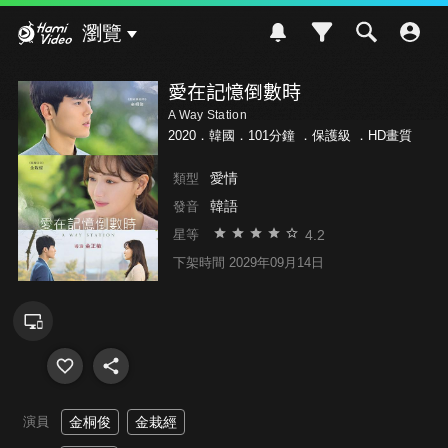
Hami Video
瀏覽
愛在記憶倒數時
A Way Station
2020．韓國．101分鐘 ．
保護級
．HD畫質
愛情
類型
韓語
發音
4.2
星等
下架時間 2029年09月14日
演員
金桐俊
金栽經