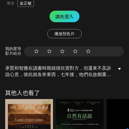
金正敏
導演
請先登入
播放預告片
我的星等
影片給分
承賢和智雅在讀書時期就很欣賞對方，但還來不及訴
說心意，彼此就各奔東西，七年後，他們在故鄉重
逢，終於傳達了彼此的感情，再次墜入愛河，然而，
罹患癌症的智雅症狀日漸嚴重，厄運也悄悄找上承
其他人也看了
賢，他們知道自己的時日無多，但仍希望能成為對方
最後的愛人和記憶。
6.3