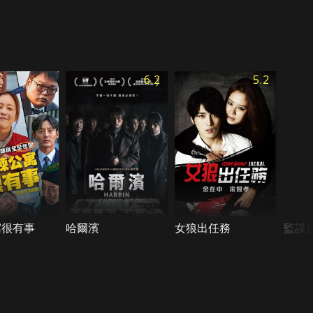
6.2
5.2
寓很有事
哈爾濱
女狼出任務
監諜