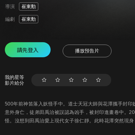
導演
崔東勳
編劇
崔東勳
請先登入
播放預告片
我的星等
影片給分
500年前神笛落入妖怪手中。道士天冠大師與花潭攜手封
意外身亡，徒弟田禹治被誤認為凶手，被封印進畫卷中。20
怪。沒想到田禹治愛上現代女子徐仁靜。此時花潭突然現身