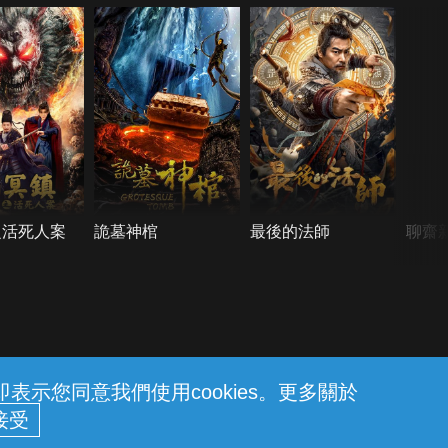
之活死人案
詭墓神棺
最後的法師
聊齋
示您同意我們使用cookies。更多關於