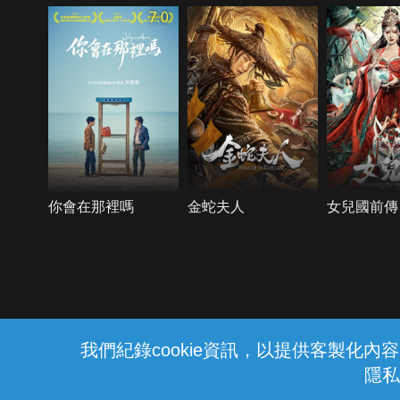
7.0
你會在那裡嗎
金蛇夫人
女兒國前傳
{{notifyMsg}}
我們紀錄cookie資訊，以提供客製化
隱私