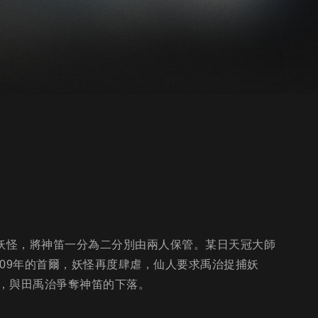
印妖怪，將神笛一分為二分別由兩人保管。某日天冠大師
09年的首爾，妖怪再度肆虐，仙人要求禹治捉捕妖
，與田禹治爭奪神笛的下落。