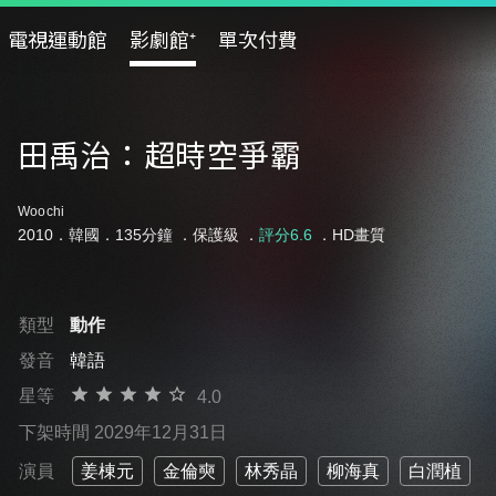
電視運動館
影劇館⁺
單次付費
田禹治：超時空爭霸
Woochi
2010．韓國．135分鐘 ．
保護級
．
評分6.6
．HD畫質
類型
動作
發音
韓語
星等
4.0
下架時間 2029年12月31日
演員
姜棟元
金倫奭
林秀晶
柳海真
白潤植