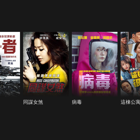
5.4
同謀女煞
病毒
這棟公