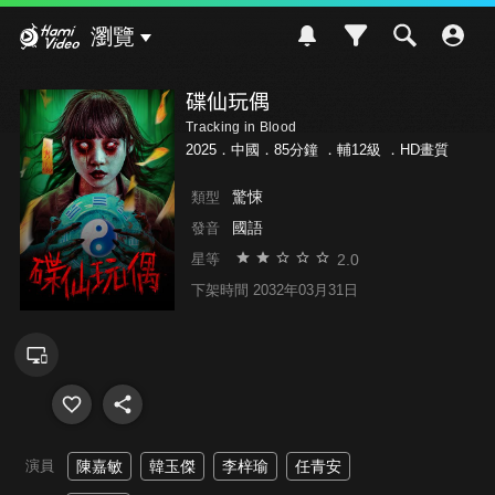
Hami Video
瀏覽
碟仙玩偶
Tracking in Blood
2025．中國．85分鐘 ．
輔12級
．HD畫質
驚悚
類型
國語
發音
2.0
星等
下架時間 2032年03月31日
演員
陳嘉敏
韓玉傑
李梓瑜
任青安