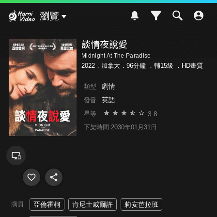
Hami Video
瀏覽
談情夜說愛
Midnight At The Paradise
2022．加拿大．96分鐘 ．
輔15級
．HD畫質
劇情
類型
英語
發音
3.8
星等
下架時間 2030年01月31日
演員
亞倫霍柯
肯尼士威爾許
莉安芭拉班