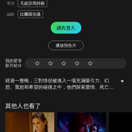
凡妮莎馬特蘇
導演
比爾羅伯遜
編劇
請先登入
播放預告片
我的星等
影片給分
經過一整晚，三對情侶被捲入一場充滿吸引力、幻
想、寬恕和希望的碰撞之中，他們探索愛情、死亡、
慾望以及電影的魔力對他們的意義。
其他人也看了
5.2