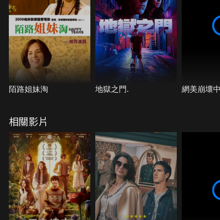
陌路姐妹淘
地獄之門.
網美崩壞
相關影片