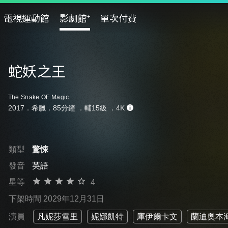
電視運動館
影劇館⁺
單次付費
蛇妖之王
The Snake OF Magic
2017．希臘．85分鐘 ．
輔15級
．4K
類型
驚悚
發音
英語
星等
4
下架時間 2029年12月31日
演員
凡妮莎雪里
妮娜凱特
庫伊爾卡文
蘭迪奧本