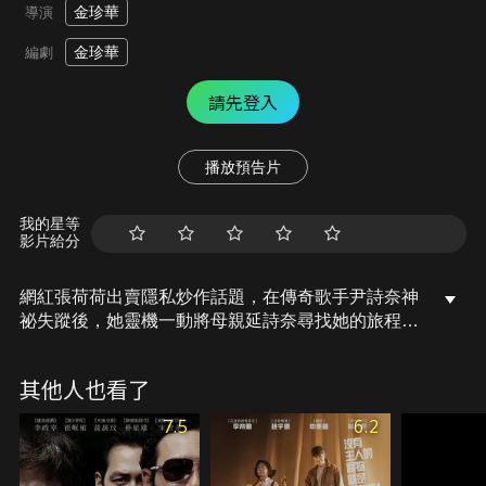
金珍華
導演
金珍華
編劇
請先登入
播放預告片
我的星等
影片給分
網紅張荷荷出賣隱私炒作話題，在傳奇歌手尹詩奈神
祕失蹤後，她靈機一動將母親延詩奈尋找她的旅程偷
偷製作成直播內容，延詩奈是一名失去舞台的模仿歌
手，與同為模仿歌手的溫詩奈結伴出發，踏上尋找尹
其他人也看了
詩奈的旅程，卻毫不知自己成為網路上的矚目焦點，
母女間的情感裂痕在追尋中逐漸浮現，她們將重新找
7.5
6.2
回彼此連結。