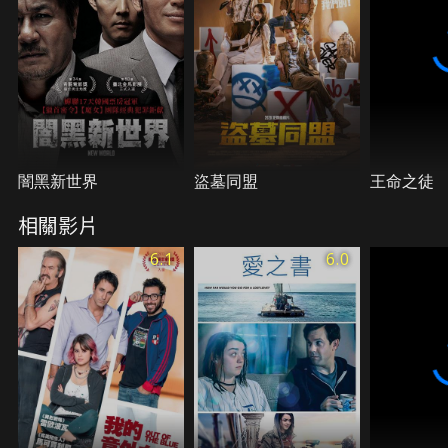
闇黑新世界
盜墓同盟
王命之徒
相關影片
6.1
6.0