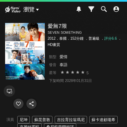
Hami Video
瀏覽
愛無7限
SEVEN SOMETHING
2012．泰國．152分鐘 ．
普遍級
．
評分6.6
．
HD畫質
愛情
類型
泰語
發音
5
星等
下架時間 2028年01月31日
演員
尼坤
蘇昆普敦
吉拉育拉翁瑪尼
蘇卡達顧瓏希