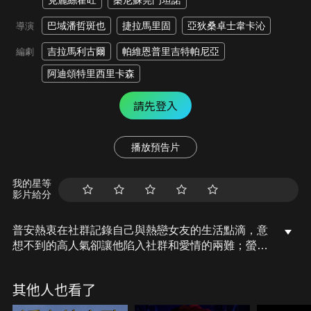
克麗絲霍旺
桑尼蘇莞門坦諾
巴域潘哲斑也
捷拉馬里固
亞狄桑卓士韋卡沁
導演
吉拉馬利古爾
帕維恩普里吉特帕尼亞
編劇
阿迪頌特里西里卡森
請先登入
播放預告片
我的星等
影片給分
普安熱衷在社群記錄自己與熱戀女友的生活點滴，意
想不到的高人氣卻讓他陷入社群和愛情的兩難；螢幕
情侶強與蠻假戲真作後因故分開，直到定情電影即將
拍攝續集，他們能改寫當年遺憾的結局嗎？年過四十
其他人也看了
事業有成的她，練跑時遇見年輕帥氣的他，跑步路上
從此有了伴，但有著不小年齡差距的他們能勇敢相愛