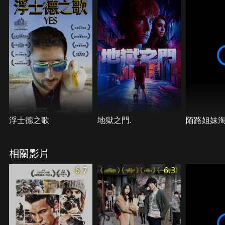
嗎？
浮士德之歌
地獄之門.
陌路姐妹
相關影片
6.7
6.3