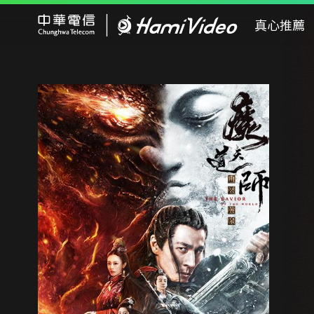
Hami Video
真心推薦