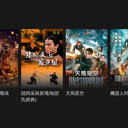
6.6
飛鴻
陸阿采與黃飛鴻(邵
天馬星空
機器人8
氏經典)