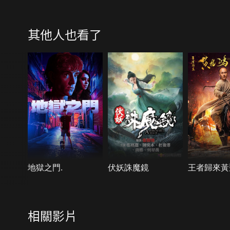
其他人也看了
地獄之門.
伏妖誅魔鏡
王者歸來黃
相關影片