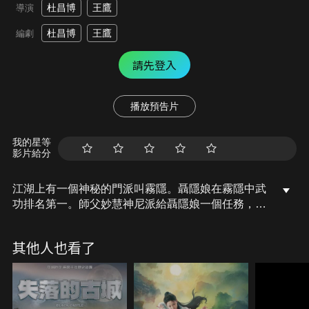
杜昌博
王鷹
導演
杜昌博
王鷹
編劇
請先登入
播放預告片
我的星等
影片給分
江湖上有一個神秘的門派叫霧隱。聶隱娘在霧隱中武
功排名第一。師父妙慧神尼派給聶隱娘一個任務，刺
殺富商劉長義。聶隱娘輕鬆完成了任務，卻捲入了一
場陰謀當中，也因此認識了大理寺少卿司馬笙安，二
其他人也看了
人在查案過程中慢慢生出情愫，並一起找尋這場陰謀
的真相。