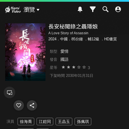
Hami Video
瀏覽
長安秘聞錄之聶隱娘
A Love Story of Assassin
2024．中國．85分鐘 ．
輔12級
．HD畫質
愛情
類型
國語
發音
3
星等
下架時間 2030年01月31日
演員
徐海喬
江鎧同
王晶玉
孫佩琪