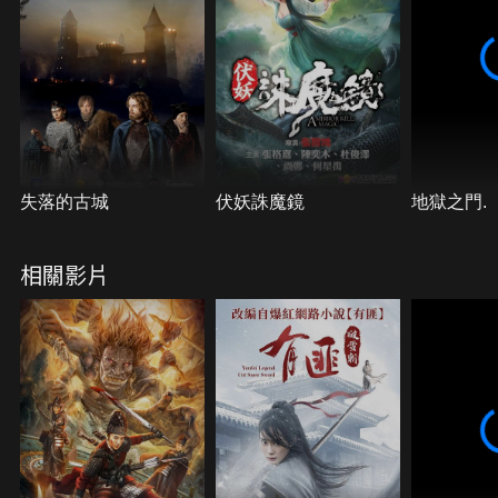
失落的古城
伏妖誅魔鏡
地獄之門.
相關影片