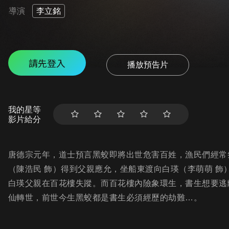
導演
李立銘
請先登入
播放預告片
我的星等
影片給分
唐德宗元年，道士預言黑蛟即將出世危害百姓，漁民們經常
（陳浩民 飾）得到父親應允，坐船東渡向白瑛（李萌萌 
白瑛父親在百花樓失蹤。而百花樓內險象環生，書生想要逃
仙轉世，前世今生黑蛟都是書生必須經歷的劫難…。