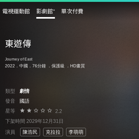
電視運動館
影劇館⁺
單次付費
東遊傳
Journey of East
2022．中國．76分鐘 ．
保護級
．HD畫質
類型
劇情
發音
國語
星等
2.2
下架時間 2029年12月31日
演員
陳浩民
克拉拉
李萌萌