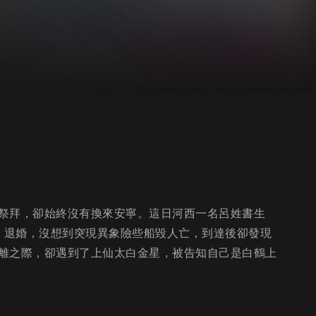
祭拜，卻始終沒有換來安寧。這日河西一名呂姓書生
飾）退婚，沒想到突現異象險些船毀人亡，到達後卻發現
離之際，卻遇到了上仙太白金星，被告知自己是白鶴上