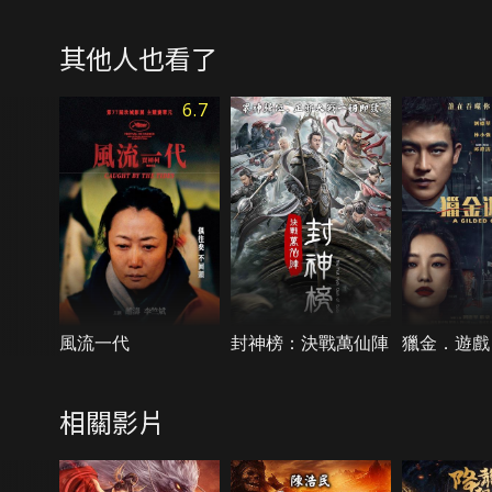
其他人也看了
6.7
風流一代
封神榜：決戰萬仙陣
獵金．遊戲
相關影片