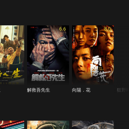
6.6
8.0
生
解救吾先生
向陽．花
狂野