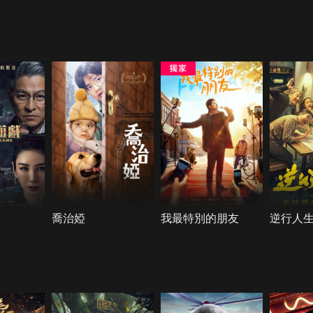
喬治婭
我最特別的朋友
逆行人