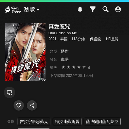
Hami Video
瀏覽
真愛魔咒
Om! Crush on Me
2021．泰國．118分鐘 ．
保護級
．HD畫質
動作
類型
泰語
發音
4
星等
下架時間 2027年06月30日
演員
吉拉宇唐思蘇克
梅拉達蘇斯麗
薩博爾阿薩瓦蒙空