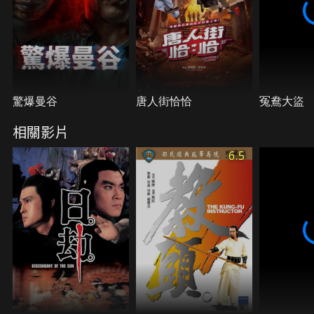
驚爆曼谷
唐人街恰恰
冤鴦大盜
相關影片
6.5