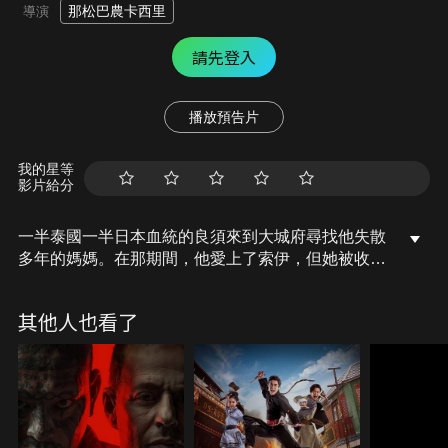
那松巴農卡西里
導演
請先登入
播放預告片
我的星等
影片給分
一半泰國一半日本血統的良須來到大城府尋找他失散
多年的媽媽。在那期間，他愛上了索伊，但她被收買
了成為一個魔法領主的奴隸妻子。於是良須為了真
愛，與朋友們組成了一個小組，以使索伊擺脫奴隸
其他人也看了
制。