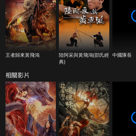
王者歸來黃飛鴻
陸阿采與黃飛鴻(邵氏經
中國隊長
典)
相關影片