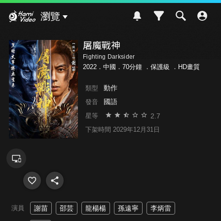
Hami Video
瀏覽
屠魔戰神
Fighting Darksider
2022．中國．70分鐘 ．
保護級
．HD畫質
動作
類型
國語
發音
2.7
星等
下架時間 2029年12月31日
演員
謝苗
邵芸
龍楊楊
孫遠寧
李炳雷