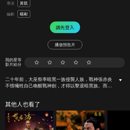
黃凱
導演
楊彬
編劇
請先登入
播放預告片
我的星等
影片給分
二十年前，大巫祭率暗黑一族侵襲人族，戰神張赤炎
不惜犧牲自己喚醒戰神劍，才得以擊退暗黑族。而
今，黑暗力量再次甦醒，大巫祭蠢蠢欲動，為阻止這
場浩劫，戰神之子張珂、雲柃、福喜踏上再次喚醒戰
其他人也看了
神劍的旅程。
6.6