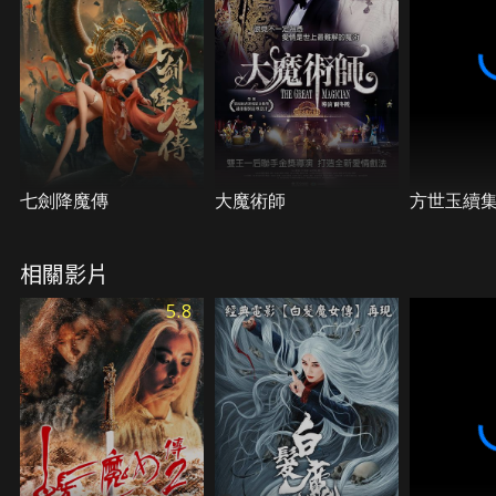
七劍降魔傳
大魔術師
方世玉續
相關影片
5.8