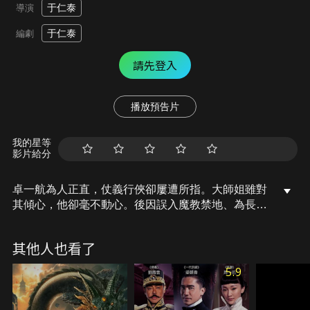
于仁泰
導演
于仁泰
編劇
請先登入
播放預告片
我的星等
影片給分
卓一航為人正直，仗義行俠卻屢遭所指。大師姐雖對
其傾心，他卻毫不動心。後因誤入魔教禁地、為長髮
少女所救而難忘其倩影。而欲一統江湖的魔教姬無
雙，被同屬魔教的練霓裳所制伏，卓一航在混戰中發
其他人也看了
覺練霓裳正是當年救他一命的長髮少女，兩情相悅、
互許終身。但武當長老囑卓一航應以大局為重，要練
5.9
霓裳離去，練霓裳因心傷導致烏髮瞬間全白，正邪終
不兩立。