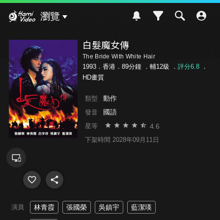
Hami Video
瀏覽
白髮魔女傳
The Bride With White Hair
1993．香港．89分鐘 ．
輔12級
．
評分6.8
．
HD畫質
動作
類型
國語
發音
4.6
星等
下架時間 2028年09月11日
演員
林青霞
張國榮
吳鎮宇
藍潔瑛