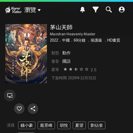
Hami Video
瀏覽
茅山天師
Maoshan Heavenly Master
2022．中國．69分鐘 ．
保護級
．HD畫質
動作
類型
國語
發音
2.5
星等
下架時間 2029年12月31日
演員
錢小豪
龐景峰
胡悅
夏望
劉佔奎