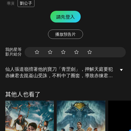
劉公子
導演
請先登入
播放預告片
我的星等
影片給分
仙人張道嶺揹著他的寶刀「青罡劍」，押解天庭要犯
赤練君去崑崙山受誅，不料中了圈套，導致赤煉君逃
跑，張道嶺被逐出師門。張道嶺從此開始了追尋赤煉
君的生活。數年後，張道嶺來到一個地方，得知有許
其他人也看了
多人失蹤。這引起了張道嶺的注意，因為這些失蹤者
很可能是被赤練君及其手下抓去吸了元神。張道嶺抱
著絕不放棄任何一絲線索的執念，與年輕捉妖師廖鳳
一同展開調查。