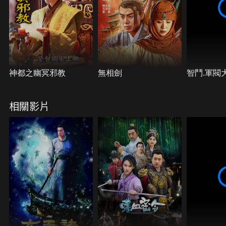
神都之幽冥邪教
無相劍
智鬥.軍閥
相關影片