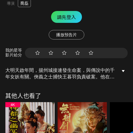
喬磊
導演
請先登入
播放預告片
我的星等
影片給分
大明天啟年間，揚州城接連發生命案，與傳說中的千
年女妖有關。俠義之士捕快王暮羽負責破案。他在調
查案件的過程中發現錦衣衛千戶肖通是濫殺無辜的兇
手，由於身分地位的懸殊，這幾乎就是不可能抓捕的
其他人也看了
罪犯！