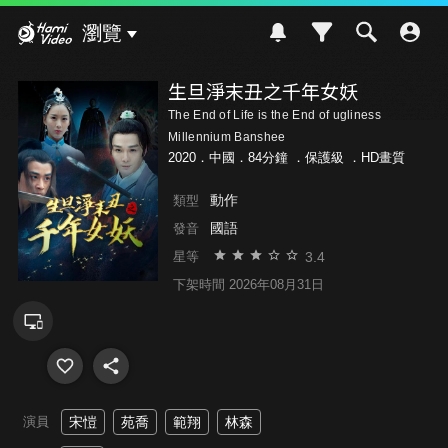
Hami Video
瀏覽
生旦淨末丑之千年女妖
The End of Life is the End of ugliness
Millennium Banshee
2020．中國．84分鐘 ．
保護級
．HD畫質
動作
類型
國語
發音
3.4
星等
下架時間 2026年08月31日
演員
宋愷
苑喬
範翔
林森