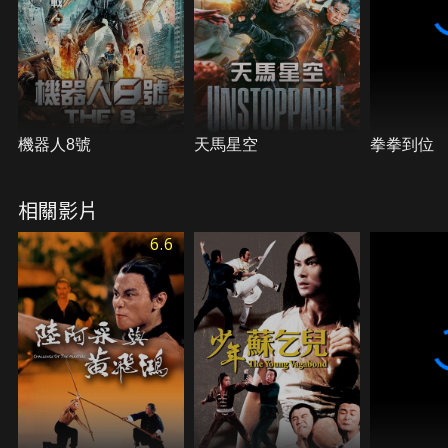
機器人8號
天馬星空
拳拳到位
相關影片
6.6