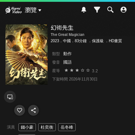
Hami Video
瀏覽
幻術先生
The Great Magician
2023．中國．83分鐘 ．
保護級
．HD畫質
動作
類型
國語
發音
3.2
星等
下架時間 2026年11月30日
演員
錢小豪
杜奕衡
岳冬峰