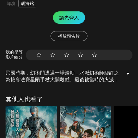
胡海銘
導演
請先登入
播放預告片
我的星等
影片給分
民國時期，幻術門遭遇一場浩劫，水派幻術師裴靜之
為搶奪法寶星隕手杖大開殺戒。最後被當時的火派掌
門空空大師封印，此後空空大師帶著孤兒卓非凡雲遊
四方……二十年後，水派餘孽策反木派掌門人解救裴
其他人也看了
靜之，欲意再次統領五派。火派幻術掌門落霞飛與徒
弟卓非凡、秋池與之大戰…