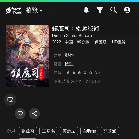
Hami Video
瀏覽
鎮魔司：靈源秘術
Demon Sealer Bureau
2022．中國．99分鐘 ．
保護級
．HD畫質
動作
類型
國語
發音
3.4
星等
下架時間 2028年12月31日
演員
張亞奇
王寒陽
何藍逗
白昕怡
郭慕涵