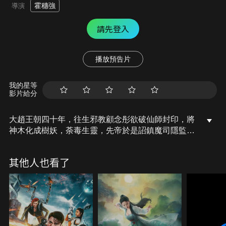
霍穗強
導演
請先登入
播放預告片
我的星等
影片給分
大趙王朝四十年，往生邪教顧念彤欲破仙師封印，將
神木化成樹妖，荼毒生靈，先帝於是詔鎮魔司隱監唐
凌峰等人平定妖邪。降服樹妖需要《魯班全書》中的
「靈源祕術」。鎮魔司一行人在尋書過程中，意外挖
其他人也看了
掘出數十年前唐家、公輸家與鎮魔司的恩怨情仇。而
隨著唐凌峰身世揭曉，他與同伴陸瞳、陸隱兩人的關
係逐漸發生變化，三人也在不知不覺被公輸家的圈套
層層包圍。一本古老祕籍，將改變朝野局勢……。