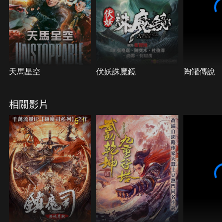
天馬星空
伏妖誅魔鏡
陶罐傳說
相關影片
6.1