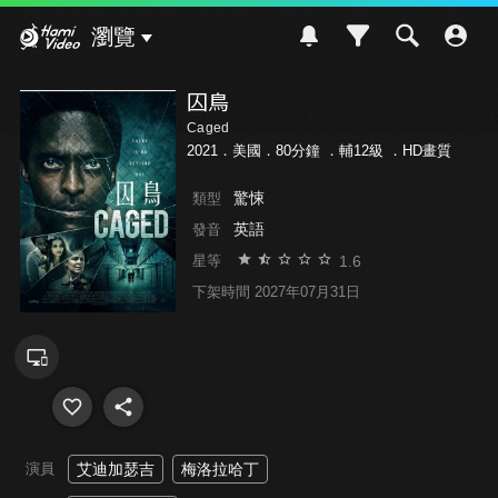
Hami Video
瀏覽
囚鳥
Caged
2021．美國．80分鐘 ．
輔12級
．HD畫質
驚悚
類型
英語
發音
1.6
星等
下架時間 2027年07月31日
演員
艾迪加瑟吉
梅洛拉哈丁