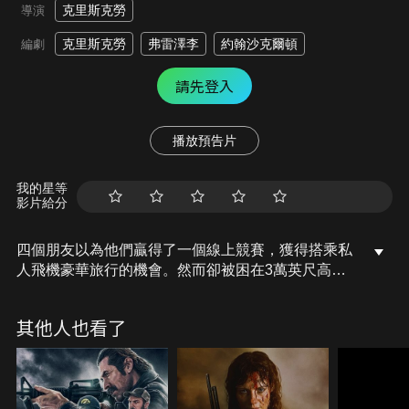
克里斯克勞
導演
克里斯克勞
弗雷澤李
約翰沙克爾頓
編劇
請先登入
播放預告片
我的星等
影片給分
四個朋友以為他們贏得了一個線上競賽，獲得搭乘私
人飛機豪華旅行的機會。然而卻被困在3萬英尺高空
的私人飛機上，四個無助的朋友被迫參與一場可怕又
怪異的空中娛樂遊戲，以求生存。在這場恐怖事件的
其他人也看了
背後，一個神秘難測的綁架者，殘酷地懲罰那些不遵
守他規則的人。