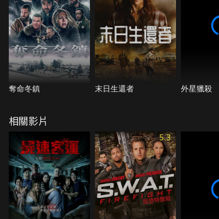
奪命冬鎮
末日生還者
外星獵殺
相關影片
5.3