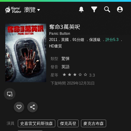
Hami Video
瀏覽
奪命3萬英呎
Panic Button
2011．英國．91分鐘 ．
保護級
．
評分5.3
．
HD畫質
驚悚
類型
英語
發音
3.3
星等
下架時間 2029年12月31日
演員
史嘉雷艾莉斯強森
傑克高登
麥克吉布森