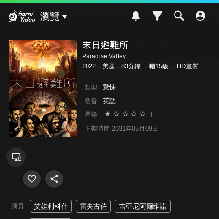
Hami Video
瀏覽
末日避難所
Paradise Valley
2022．美國．83分鐘 ．
輔15級
．HD畫質
驚悚
類型
英語
發音
1
星等
下架時間 2031年05月09日
演員
艾娃利科什
雷夫古佐
吉亞尼阿爾維諾