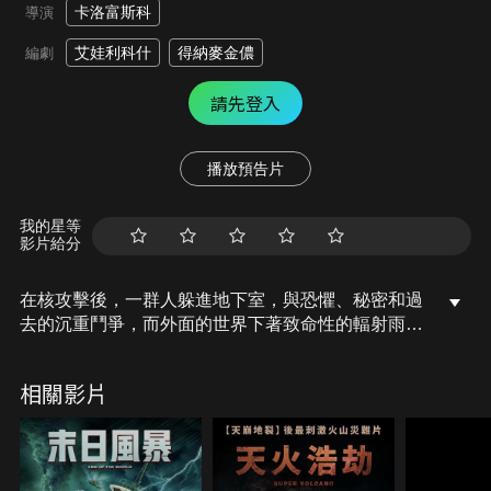
卡洛富斯科
導演
艾娃利科什
得納麥金儂
編劇
請先登入
播放預告片
我的星等
影片給分
在核攻擊後，一群人躲進地下室，與恐懼、秘密和過
去的沉重鬥爭，而外面的世界下著致命性的輻射雨，
成為一片荒野。
相關影片