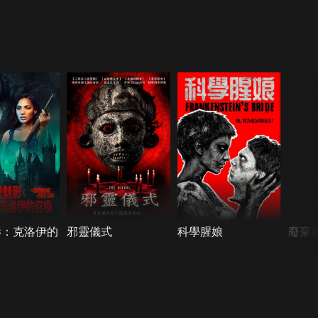
影：克洛伊的
邪靈儀式
科學腥娘
廢棄基