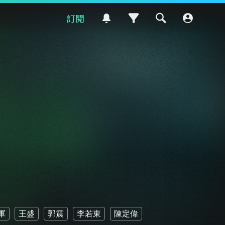
訂閱
軍
王盛
郭震
李若東
陳定偉