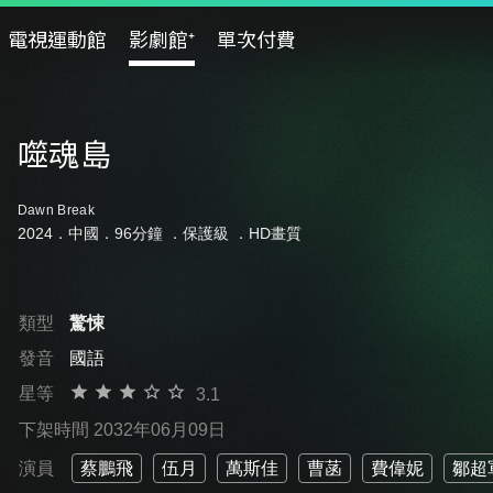
電視運動館
影劇館⁺
單次付費
噬魂島
Dawn Break
2024．中國．96分鐘 ．
保護級
．HD畫質
類型
驚悚
發音
國語
星等
3.1
下架時間 2032年06月09日
演員
蔡鵬飛
伍月
萬斯佳
曹菡
費偉妮
鄒超