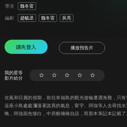
導演
魏冬雷
編劇
趙毓丞
魏冬雷
吳亮
請先登入
播放預告片
我的星等
影片給分
在風和日麗的假期，前往幸福島的觀光遊輪遭遇海難，只有
這座小島處處瀰漫著詭異的氣息，甯宇、阿強等人去尋找水
晚，阿強面色慘白，中邪般喃喃自語，而那本筆記本記載了