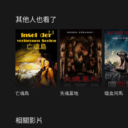
其他人也看了
7.3
亡魂島
失魂墓地
噬血河馬
相關影片