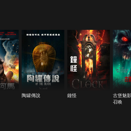
陶罐傳說
鐘怪
古堡魅
召喚