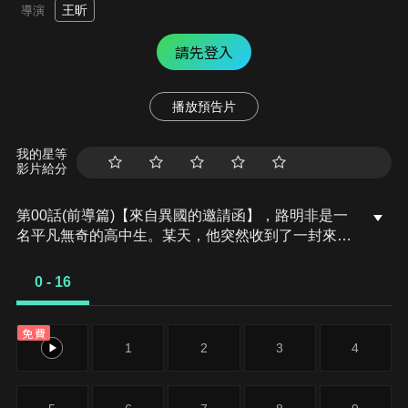
王昕
導演
請先登入
播放預告片
我的星等
影片給分
第00話(前導篇)【來自異國的邀請函】，路明非是一
名平凡無奇的高中生。某天，他突然收到了一封來自
異國學校的神祕的入學邀請函。儘管他被學校優渥的
待遇給吸引，但他卻還是無法下定決心——因為他未
0 - 16
能割捨自己對女同學雯雯的心意。就在這時，前來說
服他入學的學姐諾諾提出了一個建議。
免費
0
1
2
3
4