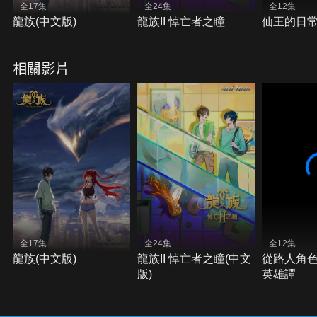
全17集
全24集
全12集
龍族(中文版)
龍族II 悼亡者之瞳
仙王的日常
相關影片
全17集
全24集
全12集
龍族(中文版)
龍族II 悼亡者之瞳(中文
從路人角
版)
英雄譚