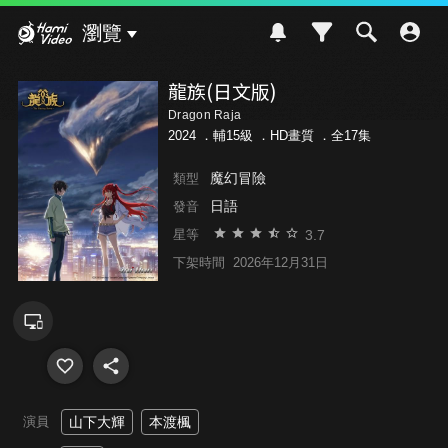
Hami Video
瀏覽
龍族(日文版)
Dragon Raja
2024 ．
輔15級
．HD畫質 ．全17集
魔幻冒險
類型
日語
發音
3.7
星等
下架時間
2026年12月31日
演員
山下大輝
本渡楓