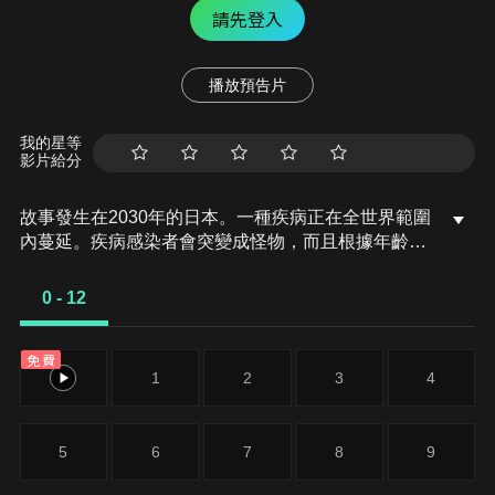
請先登入
播放預告片
我的星等
影片給分
故事發生在2030年的日本。一種疾病正在全世界範圍
內蔓延。疾病感染者會突變成怪物，而且根據年齡、
性別、種族的不同，會變化出不同形態。因為變化形
態的多種多樣，這種疾病被稱為「Gibia」（像野生
0 - 12
鳥獸富有多樣性）。然而，在日本這片廢土之上，一
對武士與忍者突然出現了。他們二人從江戶時代的早
免費
期穿越而來，在研究疾病治療方法的博士的幫助下，
0
1
2
3
4
共同展開行動。面對著接踵襲來的Gibia，搶奪路人
食糧的亡命之徒，以及各種敵人的圍攻之下，殺機重
重、生死攸關的冒險之旅開始了。
5
6
7
8
9