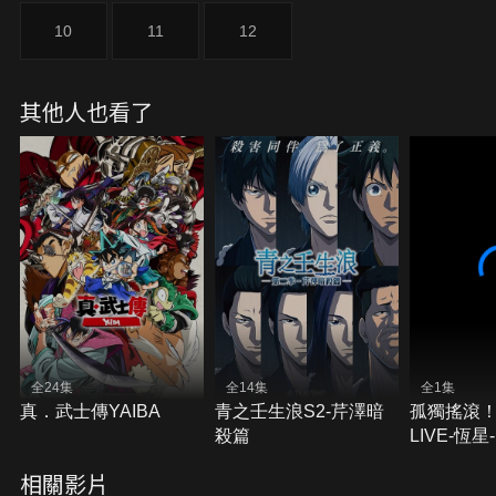
10
11
12
其他人也看了
全24集
全14集
全1集
真．武士傳YAIBA
青之壬生浪S2-芹澤暗
孤獨搖滾！
殺篇
LIVE-恆星-
相關影片