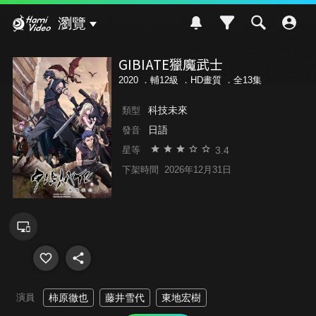
Hami Video
瀏覽
GIBIATE獵魔武士
2020 ．
輔12級
．HD畫質 ．全13集
科技未來
類型
日語
發音
3.4
星等
下架時間
2026年12月31日
演員
柿原徹也
藤井雪代
東地宏樹