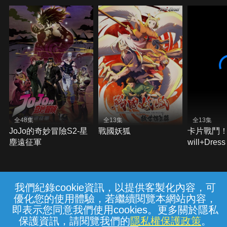
全48集
全13集
全13集
JoJo的奇妙冒險S2-星
戰國妖狐
卡片戰鬥
塵遠征軍
will+Dress
我們紀錄cookie資訊，以提供客製化內容，可
{{notifyMsg}}
優化您的使用體驗，若繼續閱覽本網站內容，
常見問題
線上客服
服務條款
隱私權保護
即表示您同意我們使用cookies。更多關於隱私
保護資訊，請閱覽我們的
隱私權保護政策
。
中華電信股份有限公司個人家庭分公司