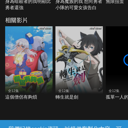
身為暗殺者的我明顯比
身為魔族的我 想向勇者
無限扭蛋
勇者還強
小隊的可愛女孩告白
相關影片
全12集
全12集
全12集
這個僧侶有夠煩
轉生就是劍
孤單一人