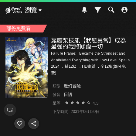
Hami Video
瀏覽
部份免費看
靠廢柴技能【狀態異常】成為
最強的我將蹂躪一切
Failure Frame: I Became the Strongest and
Annihilated Everything with Low-Level Spells
2024 ．
輔12級
．HD畫質 ．全12集(部分免
費)
魔幻冒險
類型
日語
發音
4.3
星等
下架時間
2031年06月30日