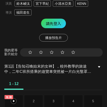
演員
鈴木崚汰
宮下早紀
小清水亞美
KENN
福田道生
導演
請先登入
播放預告片
我的星等
影片給分
第1話【告知召喚始末的女神】，校外教學的旅途
中，二年C班所搭乘的遊覽車突然被一片白光壟罩，
C班的導師和學生們被女神薇希斯召喚到了異世界，
女神的目的是想將他們培養成勇者，以擊敗大魔帝。
1 - 12
女神不僅熱烈地歡迎所有人的到來，還用她手中的一
顆水晶球，依次鑑定學生們的能力並進行等級分級。
免費
然而，只有三森燈河被評定為最低等級的E級，被烙
1
2
3
4
5
上了所謂「廢棄勇者」的烙印。