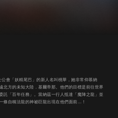
士公會「妖精尾巴」的新人名叫桃華，她非常仰慕納
遠北方的未知大陸．基爾帝那。他們的目標是前往世界
委託「百年任務」。當納茲一行人抵達「魔陣之龍」並
一條自稱法龍的神祕巨龍出現在他們面前…！