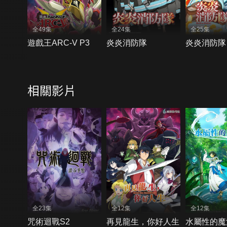
全49集
全24集
全25集
遊戲王ARC-V P3
炎炎消防隊
炎炎消防隊
相關影片
全23集
全12集
全12集
咒術迴戰S2
再見龍生，你好人生
水屬性的魔