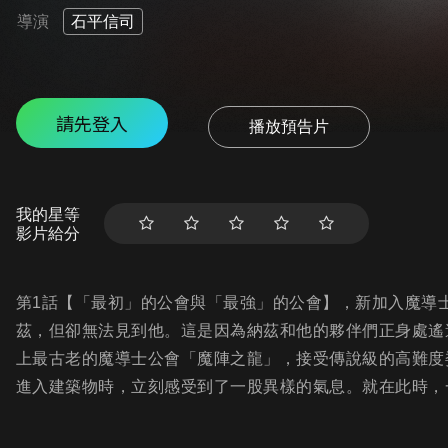
導演
石平信司
請先登入
播放預告片
我的星等
影片給分
第1話【「最初」的公會與「最強」的公會】，新加入魔導
茲，但卻無法見到他。這是因為納茲和他的夥伴們正身處遙
上最古老的魔導士公會「魔陣之龍」，接受傳說級的高難度
進入建築物時，立刻感受到了一股異樣的氣息。就在此時，