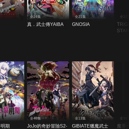
全24集
全21集
全12
真．武士傳YAIBA
GNOSIA
TRIG
STA
全48集
全13集
全51
黎明期
JoJo的奇妙冒險S2-
GIBIATE獵魔武士
魔導