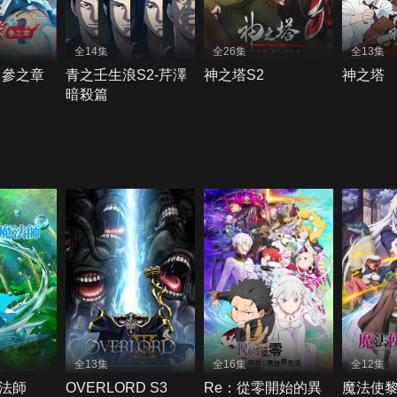
全14集
全26集
全13集
 參之章
青之壬生浪S2-芹澤
神之塔S2
神之塔
暗殺篇
全13集
全16集
全12集
法師
OVERLORD S3
Re：從零開始的異
魔法使