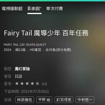
電視運動館
影劇館⁺
單次付費
Fairy Tail 魔導少年 百年任務
FAIRY TAIL 100 YEARS QUEST
2024 ．
輔12級
．HD畫質 ．全25集(部分免費)
類型
魔幻冒險
發音
日語
星等
4.6
下架時間
2031年07月06日
演員
柿原徹也
平野 綾
釘宮理恵
中村悠一