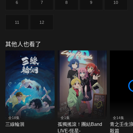
6
7
8
9
10
11
12
其他人也看了
全18集
全1集
全14集
三線輪洄
孤獨搖滾！團結Band
青之壬生浪
LIVE-恆星-
殺篇