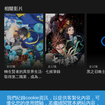
相關影片
全12集
全12集
全12集
轉生賢者的異世界生活-
七侯筆錄
黑之召喚
取得第二職業，成為世
界最強
我們紀錄cookie資訊，以提供客製化內容，可
{{notifyMsg}}
優化您的使用體驗，若繼續閱覽本網站內容，