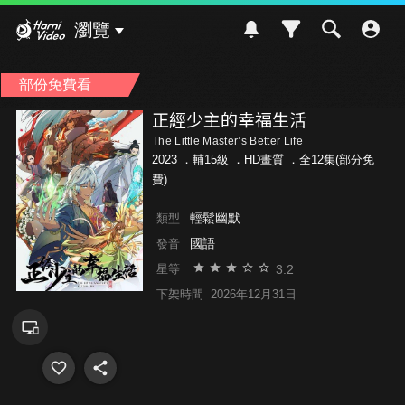
Hami Video
瀏覽
部份免費看
正經少主的幸福生活
The Little Master’s Better Life
2023 ．
輔15級
．HD畫質 ．全12集(部分免
費)
輕鬆幽默
類型
國語
發音
3.2
星等
下架時間
2026年12月31日