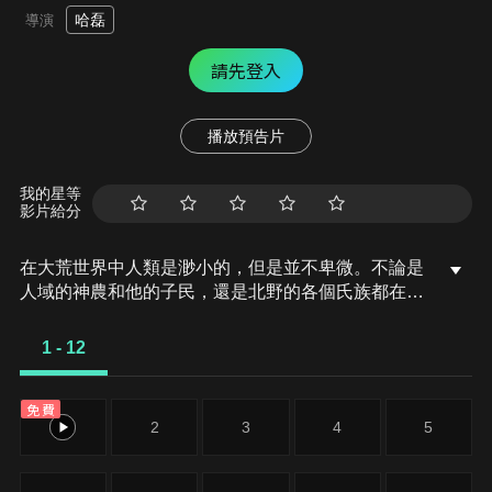
哈磊
導演
請先登入
播放預告片
我的星等
影片給分
在大荒世界中人類是渺小的，但是並不卑微。不論是
人域的神農和他的子民，還是北野的各個氏族都在用
自己的方式努力並且蓬勃的發展。雖然，會被星神所
蠱惑和壓制，但是也會為了保護自己的部族，守護部
1 - 12
族中的親人和血脈，向星神發起頑強的抗爭。
免費
1
2
3
4
5