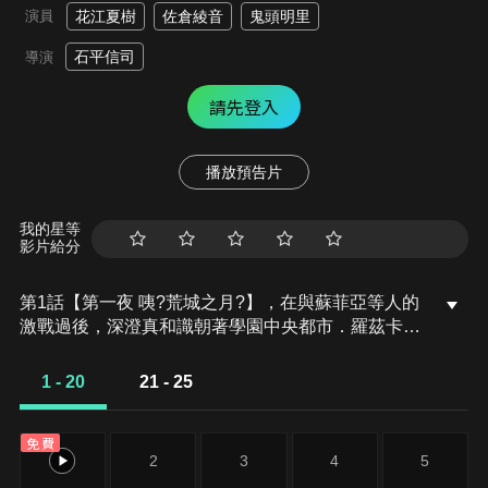
演員
花江夏樹
佐倉綾音
鬼頭明里
石平信司
導演
請先登入
播放預告片
我的星等
影片給分
第1話【第一夜 咦?荒城之月?】，在與蘇菲亞等人的
激戰過後，深澄真和識朝著學園中央都市．羅茲卡爾
德踏上旅程，途中在經過人類居住的歐比特城時，兩
人暫時分開行動。在分開行動的時候，真遇見了人類
1 - 20
21 - 25
少女拉娜和獸人少年艾德，他們哀求鎮上的人幫忙保
護被自稱是荒城之月的盜賊襲擊的塔帕村，卻無人理
免費
會。對他們兩人的事很在意的真，與他們一起前往塔
1
2
3
4
5
帕村……。