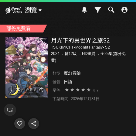
Hami Video
瀏覽
部份免費看
月光下的異世界之旅S2
TSUKIMICHI -Moonlit Fantasy- S2
2024 ．
輔12級
．HD畫質 ．全25集(部分免
費)
魔幻冒險
類型
日語
發音
4.7
星等
下架時間
2026年12月31日