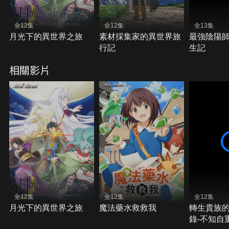
全12集
全12集
全13集
月光下的異世界之旅
素材採集家的異世界旅
最強陰陽
行記
生記
相關影片
全12集
全12集
全12集
月光下的異世界之旅
魔法藥水救救我
轉生貴族
錄-不知自