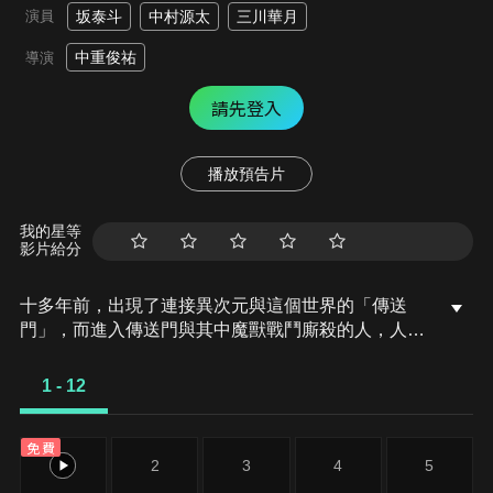
演員
坂泰斗
中村源太
三川華月
中重俊祐
導演
請先登入
播放預告片
我的星等
影片給分
十多年前，出現了連接異次元與這個世界的「傳送
門」，而進入傳送門與其中魔獸戰鬥廝殺的人，人們
將之稱為「獵人」。獵人在覺醒時會依照魔力量進行
分級，其中成振宇是被稱為最弱的E級獵人。某一
1 - 12
天，在結束地下城攻略時，發現了深處還有另一個入
口。
免費
1
2
3
4
5