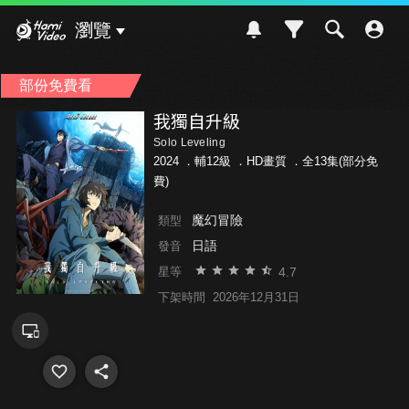
Hami Video
瀏覽
部份免費看
我獨自升級
Solo Leveling
2024 ．
輔12級
．HD畫質 ．全13集(部分免
費)
魔幻冒險
類型
日語
發音
4.7
星等
下架時間
2026年12月31日