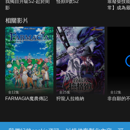
我獨自升級S2-起於闇
怪獸8號S2
靠廢柴技
影
常】成為
躪一切
相關影片
全12集
全25集
全12集
FARMAGIA魔農傳記
狩龍人拉格納
非自願的