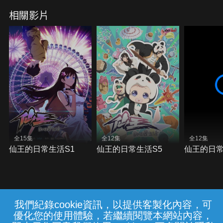
相關影片
全15集
全12集
全12集
仙王的日常生活S1
仙王的日常生活S5
仙王的日常
我們紀錄cookie資訊，以提供客製化內容，可
{{notifyMsg}}
優化您的使用體驗，若繼續閱覽本網站內容，
常見問題
線上客服
服務條款
隱私權保護