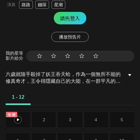
演員
路路
錢琛
星潮
請先登入
播放預告片
我的星等
影片給分
六歲就隨手殺掉了妖王吞天蛤，作為一個無所不能的
修真奇才，王令得隱藏自己的大能，在一群平凡的修
真學生中活下去。普通人追求的錢財、仙術、法寶、
聲名，這個年輕人都不在意。無論豪門千金孫蓉的愛
1 - 12
慕，影流頂級殺手的狙殺，父母無間斷的囉嗦，都無
法阻止他對乾脆麵的追求。不是在吃乾脆麵，就是在
免費
去小賣部買乾脆麵的路上。這樣的他，和四個隊友一
1
2
3
4
5
起在論劍比賽中遭遇豪門高校的挑戰，而之前暗殺失
敗的影流魔女教主江流影也不放棄的參與了進來。王
令會碾壓對手？還是低調的躺倒裝死？