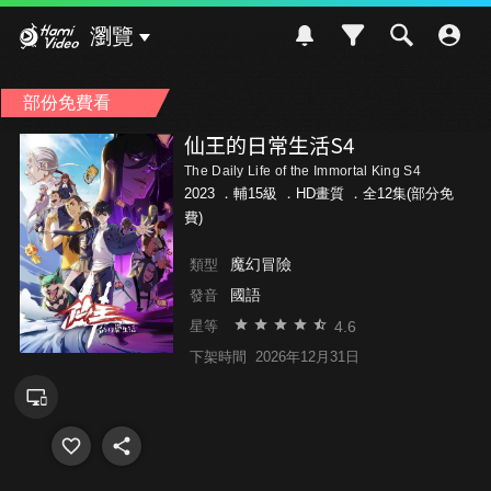
Hami Video
瀏覽
部份免費看
仙王的日常生活S4
The Daily Life of the Immortal King S4
2023 ．
輔15級
．HD畫質 ．全12集(部分免
費)
魔幻冒險
類型
國語
發音
4.6
星等
下架時間
2026年12月31日