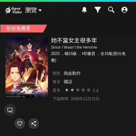
Hami Video
瀏覽
部份免費看
她不當女主很多年
Since I Wasn’t the Heroine
2023 ．
輔15級
．HD畫質 ．全16集(部分免
費)
熱血動作
類型
國語
發音
2.4
星等
下架時間
2026年12月31日