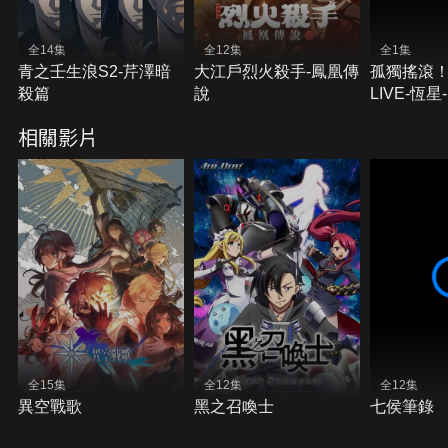
全14集
全12集
全1集
青之壬生浪S2-芹澤暗
大江戶烈火殺手-鳳凰傳
孤獨搖滾！
殺篇
說
LIVE-恆星-
相關影片
全15集
全12集
全12集
異空戰歌
黑之召喚士
七侯筆錄