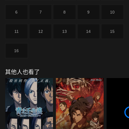
太多的謎團等著唐瑛去解答。
6
7
8
9
10
11
12
13
14
15
16
其他人也看了