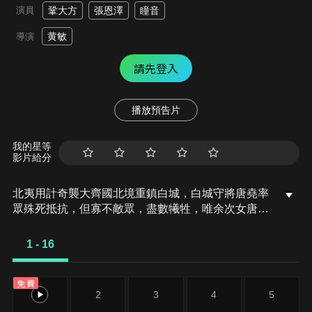
演員
鞏大方
張恩澤
瞳音
黄敏
導演
請先登入
播放預告片
我的星等
影片給分
北夷用計奇襲大齊國北境重鎮白城，白城守將唐堯率
眾殊死抵抗，但寡不敵眾，盡數犧牲，唯余次女唐瑛
倖存。讓唐瑛更悲憤的是，父親為國捐軀，換來的卻
是通敵罪名。為替父昭雪，唐瑛毅闖京都，但卻發現
1 - 16
事情遠沒有想像的那麼簡單。為質十數載的大齊國二
皇子元閬與北夷是否有牽連？冒充自己的女子相貌為
免費
何離奇的相似？影部姚娘口中的異世人又是怎麼回
1
2
3
4
5
事？還有那神經質般出現的既陌生又熟悉的回憶……