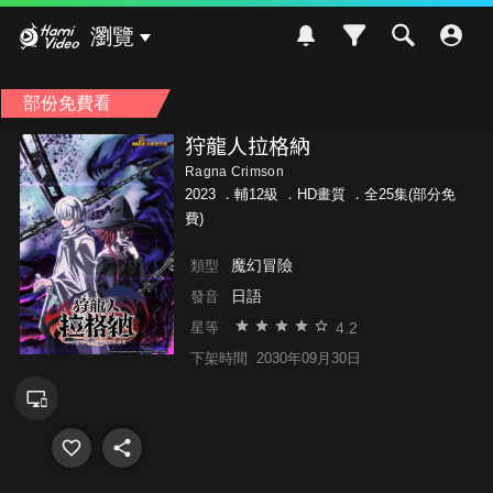
Hami Video
瀏覽
部份免費看
狩龍人拉格納
Ragna Crimson
2023 ．
輔12級
．HD畫質 ．全25集(部分免
費)
魔幻冒險
類型
日語
發音
4.2
星等
下架時間
2030年09月30日