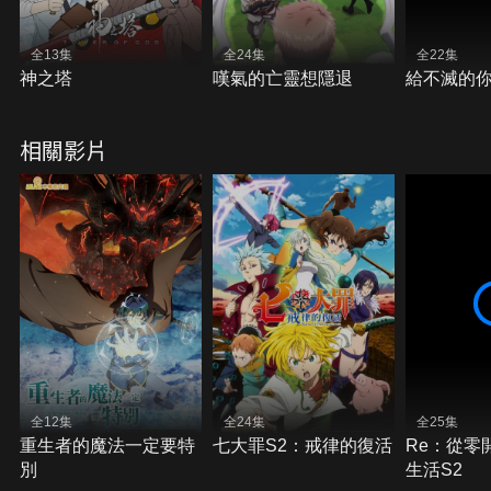
全13集
全24集
全22集
神之塔
嘆氣的亡靈想隱退
給不滅的你
相關影片
全12集
全24集
全25集
重生者的魔法一定要特
七大罪S2：戒律的復活
Re：從零
別
生活S2