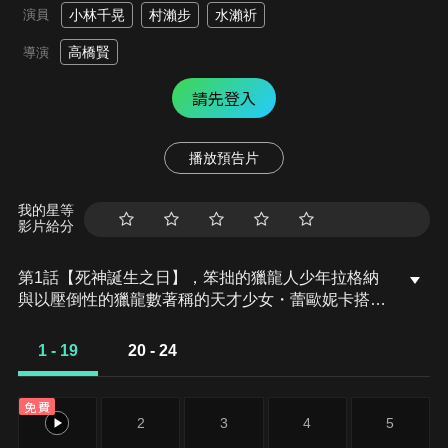
演員
小林千晃
村瀨步
水瀨祈
高橋賢
導演
請先登入
播放預告片
我的星等
影片給分
第1話【死神誕生之日】，笨拙的獵龍人少年拉格納
與以壓倒性的獵龍數著稱的天才少女・蕾歐妮卡搭
檔，每天都致力於討伐龍族。然而，以力量遠強過以
前討伐過的龍—上位龍・古流姆威迪之間的戰鬥為契
1 - 19
20 - 24
機，拉格納得知了自己今後即將面對充滿絕望的結
局。然後，拉格納為了在這次守住蕾歐，從走過充滿
免費
絕望及孤獨的未來自己手中繼承了最強的力量「銀氣
1
2
3
4
5
鬥法」。