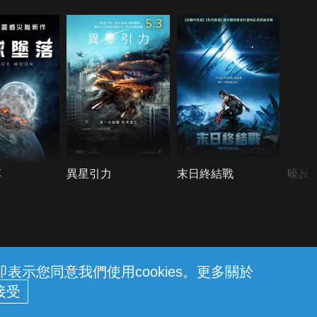
5.3
落
異星引力
末日終結戰
噪反
示您同意我們使用cookies。更多關於