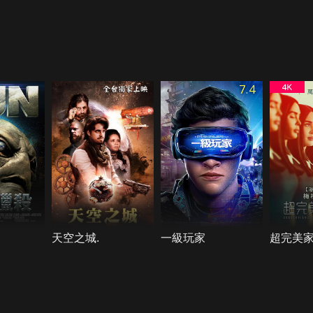
7.4
天空之城.
一級玩家
超完美