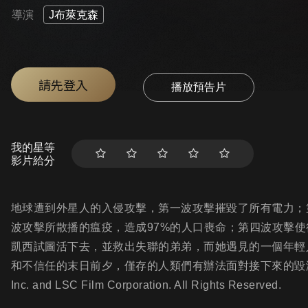
導演
J布萊克森
請先登入
播放預告片
我的星等
影片給分
地球遭到外星人的入侵攻擊，第一波攻擊摧毀了所有電力；
波攻擊所散播的瘟疫，造成97%的人口喪命；第四波攻擊
凱西試圖活下去，並救出失聯的弟弟，而她遇見的一個年輕
和不信任的末日前夕，僅存的人類們有辦法面對接下來的毀滅性危機嗎？ (c) 
Inc. and LSC Film Corporation. All Rights Reserved.