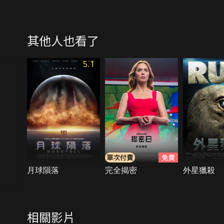
其他人也看了
5.1
月球隕落
完全揭密
外星獵殺
相關影片