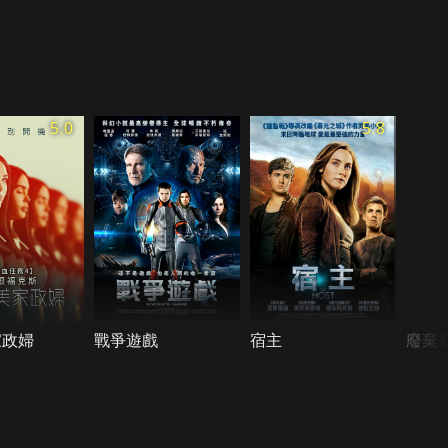
5.0
5.8
家政婦
戰爭遊戲
宿主
廢棄基