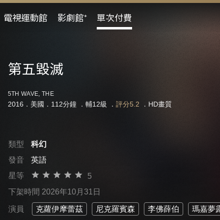
電視運動館
影劇館⁺
單次付費
第五毀滅
5TH WAVE, THE
2016．美國．112分鐘 ．
輔12級
．
評分5.2
．HD畫質
類型
科幻
發音
英語
星等
5
下架時間 2026年10月31日
演員
克蘿伊摩蕾茲
尼克羅賓森
李佛薛伯
瑪嘉夢