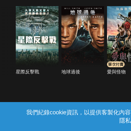
星際反擊戰
地球過後
愛與怪物
{{notifyMsg}}
我們紀錄cookie資訊，以提供客製化
隱私