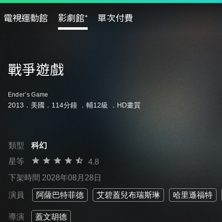
電視運動館
影劇館⁺
單次付費
戰爭遊戲
Ender’s Game
2013．美國．114分鐘 ．
輔12級
．HD畫質
類型
科幻
星等
4.8
下架時間 2028年08月28日
演員
阿薩巴特菲德
艾碧蓋兒布瑞斯琳
哈里遜福特
導演
蓋文胡德