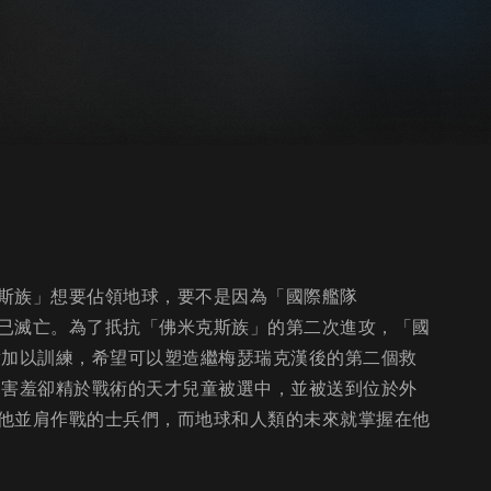
斯族」想要佔領地球，要不是因為「國際艦隊
克漢，人類早已滅亡。為了扺抗「佛米克斯族」的第二次進攻，「國
童加以訓練，希望可以塑造繼梅瑟瑞克漢後的第二個救
個害羞卻精於戰術的天才兒童被選中，並被送到位於外
他並肩作戰的士兵們，而地球和人類的未來就掌握在他