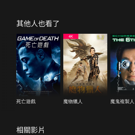
其他人也看了
5.2
死亡遊戲
魔物獵人
魔鬼複製人
相關影片