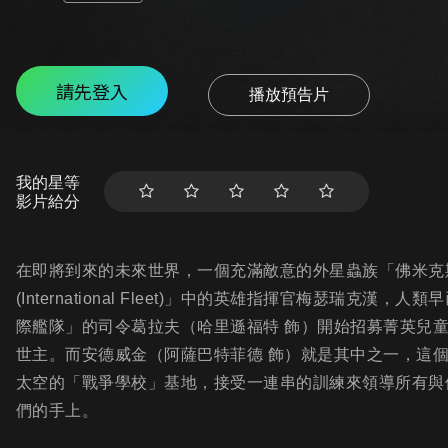
請先登入
播放預告片
我的星等
影片給分
在即將到來的未來世界，一個充滿敵意的外星蟲族「佛米克
(International Fleet)」中的英雄指揮官梅瑟瑞
際艦隊」的司令葛拉夫（哈里遜福特 飾）開始招募菁英兒
世主。而安德威金（阿薩巴特菲德 飾）就是其中之一，這
太空的「戰爭學校」基地，接受一連串的訓練來領導所有與
們的手上。