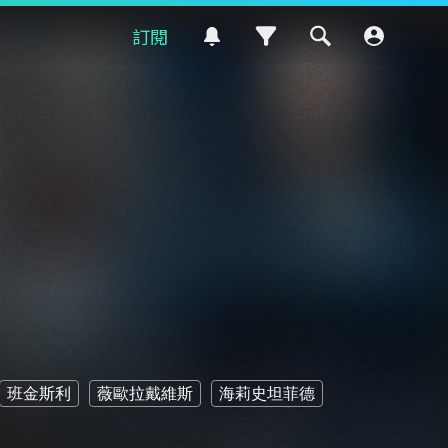
訂閱
班金斯利
薇歐拉戴維斯
海莉史坦菲德