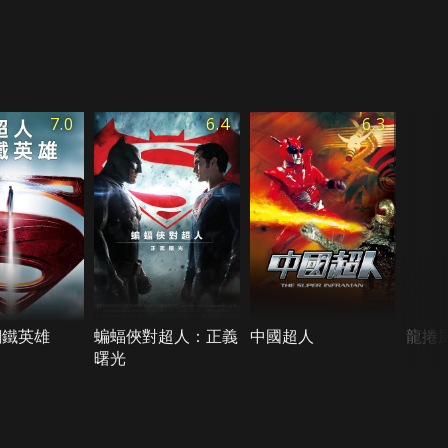
7.0
6.4
6.3
鋼鐵英雄
蝙蝠俠對超人：正義
中國超人
龍捲
曙光