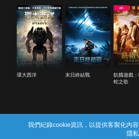
環大西洋
末日終結戰
飢餓遊戲：
蛇之歌
{{notifyMsg}}
我們紀錄cookie資訊，以提供客製化
隱私