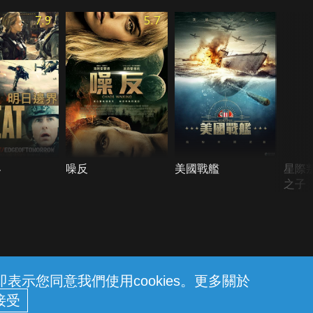
7.9
5.7
界
噪反
美國戰艦
星際
之子
示您同意我們使用cookies。更多關於