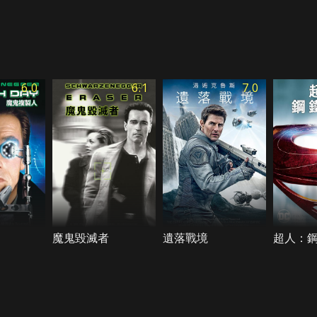
6.0
6.1
7.0
魔鬼毀滅者
遺落戰境
超人：