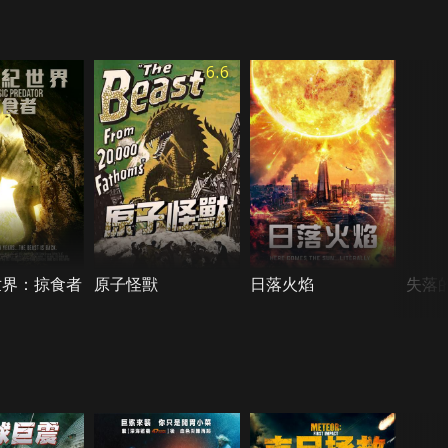
6.6
世界：掠食者
原子怪獸
日落火焰
失落