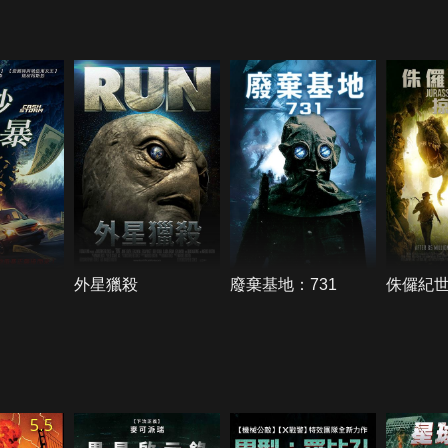
外星獵殺
廢棄基地：731
侏儸紀
5.5