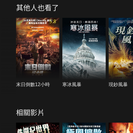
其他人也看了
5.8
末日倒數12小時
寒冰風暴
現鈔風暴
相關影片