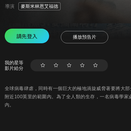
導演
麥斯米林恩艾福德
請先登入
播放預告片
我的星等
影片給分
全球病毒肆虐，同時有一個巨大的極地渦旋威脅著要將大部
附近100英里的範圍內。為了全人類的生存，一名病毒學家
內。