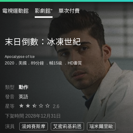
電視運動館
影劇館⁺
單次付費
末日倒數：冰凍世紀
Apocalypse of Ice
2020．美國．89分鐘 ．
輔15級
．HD畫質
類型
動作
發音
英語
星等
2.6
下架時間 2028年12月31日
演員
湯姆賽斯摩
艾蜜莉基莉恩
瑞米爾里歐