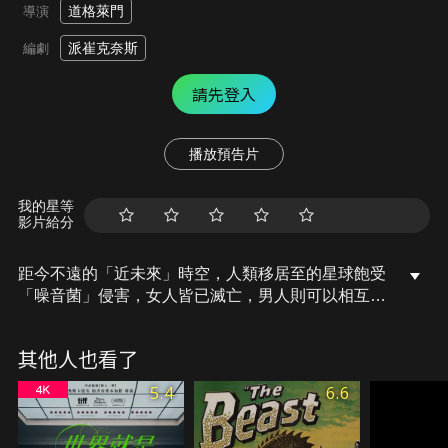
道格萊門
導演
派崔克奈斯
編劇
請先登入
播放預告片
我的星等
影片給分
距今不遠的「近未來」時空，人類移居至的星球飽受
「噪音菌」侵害，女人皆已滅亡，男人則可以相互竊
聽彼此內心的聲音。一日，少年陶德（湯姆霍蘭德
飾）竟遇見一位從天而降的神秘女孩薇拉（黛西蕾德
其他人也看了
莉 飾），兩人身處危機四伏的人類小鎮，為保衛薇拉
的安危只得奔走逃亡，卻也意外發現牽動世界安危的
5.4
6.6
暗黑秘密......