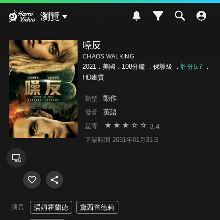
Hami Video
瀏覽
噪反
CHAOS WALKING
2021．美國．108分鐘 ．
保護級
．
評分5.7
．
HD畫質
動作
類型
英語
發音
3.4
星等
下架時間 2031年01月31日
演員
湯姆霍蘭德
黛西蕾德莉