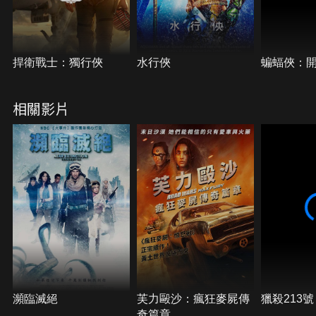
捍衛戰士：獨行俠
水行俠
蝙蝠俠：
相關影片
瀕臨滅絕
芙力毆沙：瘋狂麥屍傳
獵殺213號
奇篇章