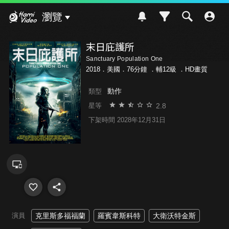
Hami Video
瀏覽
末日庇護所
Sanctuary Population One
2018．美國．76分鐘 ．
輔12級
．HD畫質
動作
類型
2.8
星等
下架時間 2028年12月31日
演員
克里斯多福福蘭
羅賓韋斯科特
大衛沃特金斯