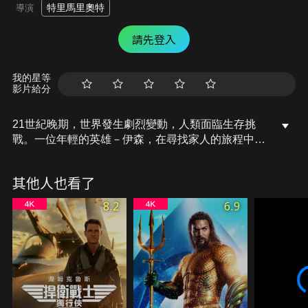
特里馬里奧特
導演
請先登入
我的星等
影片給分
21世紀晚期，世界發生劇烈變動，人類面臨生存挑
戰。一位年輕的英雄－伊森，在尋找家人的旅程中對
抗受感染的士兵、嗜血的掠奪者，還有不斷糾纏他的
過去，在這危機四伏的城市裡，他該如何面對？
其他人也看了
8.2
6.9