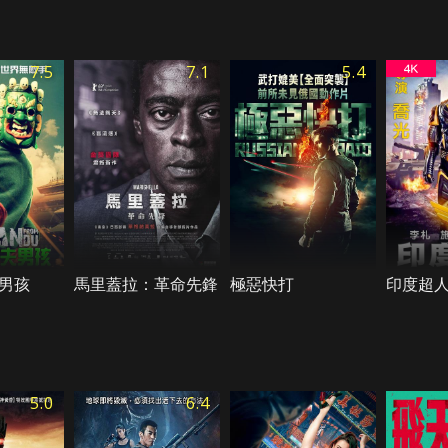
7.5
7.1
5.4
男孩
馬里蓋拉：革命先鋒
極惡快打
印度超
5.0
6.4