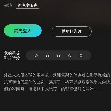
導演
路克史帕克
請先登入
播放預告片
我的星等
影片給分
外星人入侵地球的兩年後，澳洲雪梨的倖存者在形勢嚴峻的
抗軍和他們意外的盟友，揭露了一樁可以讓這場戰爭走向決
們的家園時，這場關乎人類存亡的戰役也隨之開始……。