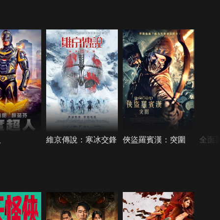
人
維京傳說：寒冰交鋒
俠盜羅賓漢：突圍
全面