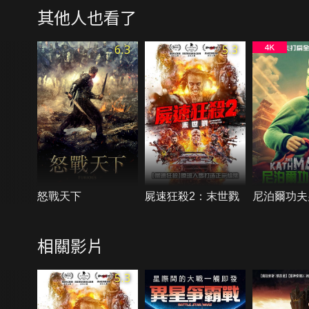
其他人也看了
6.3
5.3
怒戰天下
屍速狂殺2：末世戮
尼泊爾功夫
相關影片
5.3