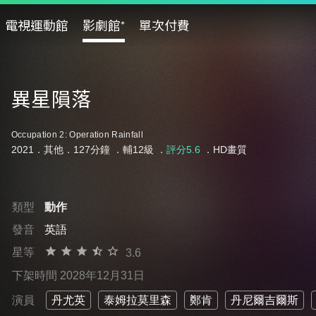
電視運動館
影劇館⁺
單次付費
異星隕落
Occupation 2: Operation Rainfall
2021．其他．127分鐘 ．
輔12級
．
評分5.6
．HD畫質
類型
動作
發音
英語
星等
3.6
下架時間 2028年12月31日
演員
丹尤英
泰姆拉莫里森
鄭肯
丹尼爾吉爾斯