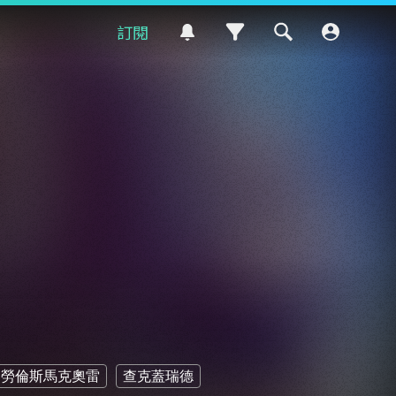
訂閱
勞倫斯馬克奧雷
查克蓋瑞德