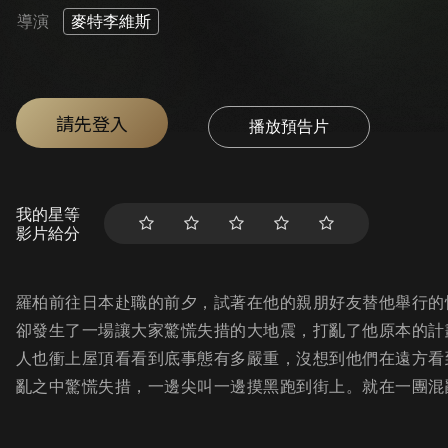
導演
麥特李維斯
請先登入
播放預告片
我的星等
影片給分
羅柏前往日本赴職的前夕，試著在他的親朋好友替他舉行的
卻發生了一場讓大家驚慌失措的大地震，打亂了他原本的計
人也衝上屋頂看看到底事態有多嚴重，沒想到他們在遠方看
亂之中驚慌失措，一邊尖叫一邊摸黑跑到街上。就在一團混