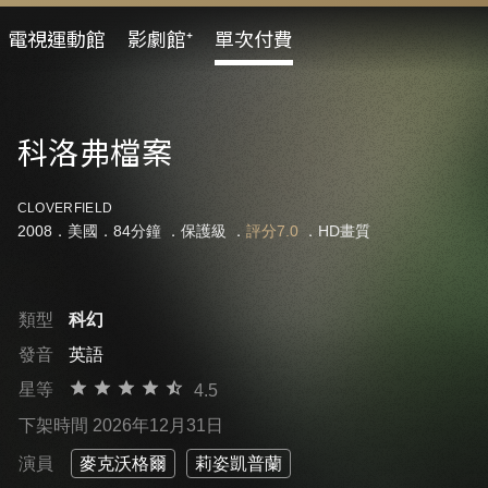
電視運動館
影劇館⁺
單次付費
科洛弗檔案
CLOVERFIELD
2008．美國．84分鐘 ．
保護級
．
評分7.0
．HD畫質
類型
科幻
發音
英語
星等
4.5
下架時間 2026年12月31日
演員
麥克沃格爾
莉姿凱普蘭