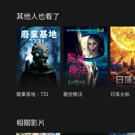
其他人也看了
5.2
廢棄基地：731
屍控療法
日落火焰
相關影片