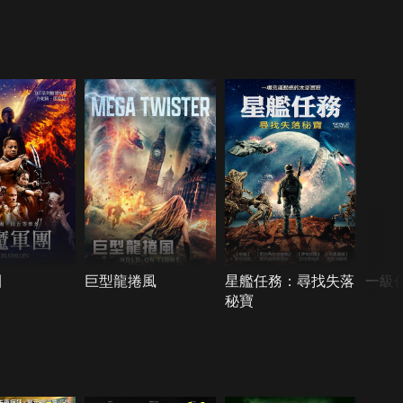
團
巨型龍捲風
星艦任務：尋找失落
一級
秘寶