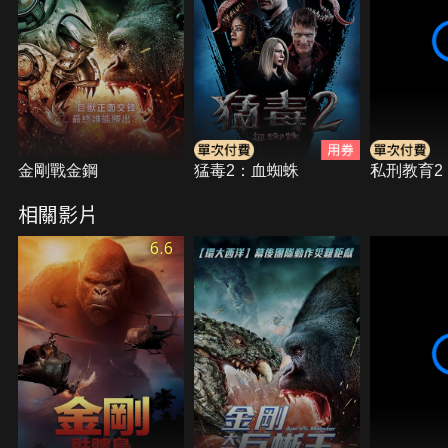
金剛戰金鋼
猛毒2：血蜘蛛
私刑教育2
相關影片
6.6