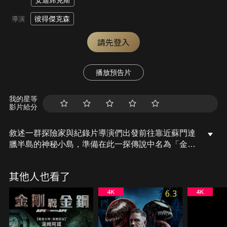
安迪席克斯
彼得傑克森
導演
請先登入
播放預告片
我的星等
影片給分
敘述一群探險家與紀錄片導演們出發前往靠近蘇門達
臘半島的神秘小島，準備在此一探傳說中名為「金
剛」的巨種黑猩猩。抱著半信半疑的態度前往的這群
人，在抵達之後，發現原來傳說中的「金剛」居然是
其他人也看了
真的！為了追蹤金剛，這群探險家也卯上了金剛還有
金剛的敵人－恐龍。
6.3