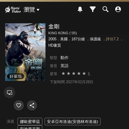
Hami Video
瀏覽
金剛
KING KONG (’05)
2005．美國．187分鐘 ．
保護級
．
評分7.2
．
HD畫質
動作
類型
英語
發音
5
星等
好萊塢
下架時間 2027年02月28日
演員
娜歐蜜華茲
安卓亞布洛迪(安德林布洛迪)