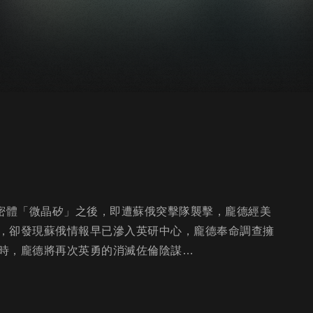
技密體「微晶矽」之後，即遭蘇俄突擊隊襲擊，龐德經美
，卻發現蘇俄情報早已滲入英研中心，龐德奉命調查擁
時，龐德將再次英勇的消滅佐倫陰謀…