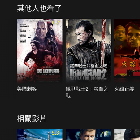
其他人也看了
6.2
美國刺客
鐵甲戰士2：浴血之
火線正義
戰
相關影片
5.3
7.1