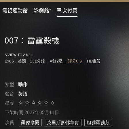
電視運動館
影劇館⁺
單次付費
007：雷霆殺機
A VIEW TO A KILL
1985．英國．131分鐘 ．
輔12級
．
評分6.3
．HD畫質
類型
動作
發音
英語
星等
0
下架時間 2027年05月11日
演員
羅傑摩爾
克里斯多佛華肯
妲雅羅勃茲