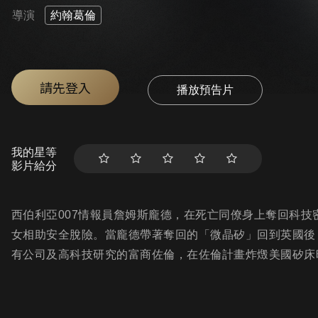
導演
約翰葛倫
請先登入
播放預告片
我的星等
影片給分
西伯利亞007情報員詹姆斯龐德，在死亡同僚身上奪回科
女相助安全脫險。當龐德帶著奪回的「微晶矽」回到英國後
有公司及高科技研究的富商佐倫，在佐倫計畫炸燬美國矽床