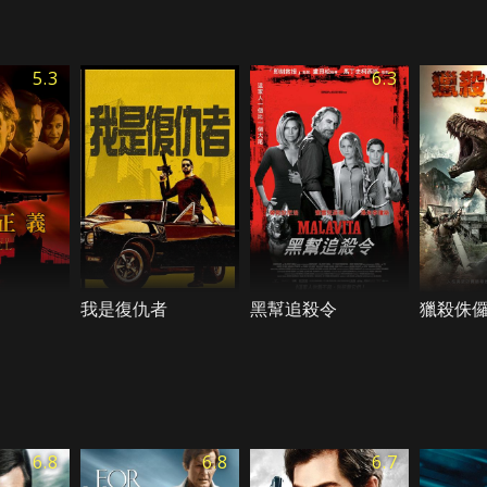
5.3
6.3
我是復仇者
黑幫追殺令
獵殺侏
6.8
6.8
6.7