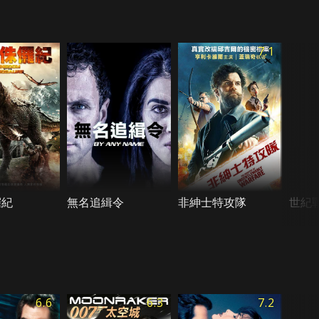
7.1
儸紀
無名追緝令
非紳士特攻隊
世紀
6.6
6.3
7.2