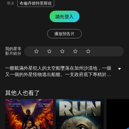
布倫丹彼特里斯佐
導演
請先登入
播放預告片
我的星等
影片給分
一艘載滿外星犯人的太空船墜落在加州沙漠地，一個
又一個的外星怪物逃出船艙。一支政府底下專精於外
星武器的秘密軍隊，雖然從未上過戰場，卻是地球的
唯一希望。他們需要齊心合力，為地球的存亡而戰。
其他人也看了