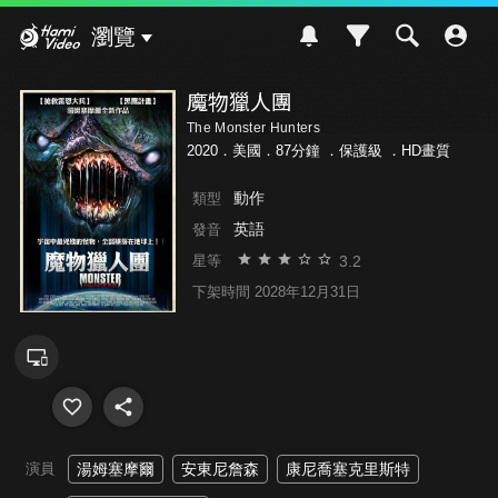
Hami Video
瀏覽
魔物獵人團
The Monster Hunters
2020．美國．87分鐘 ．
保護級
．HD畫質
動作
類型
英語
發音
3.2
星等
下架時間 2028年12月31日
演員
湯姆塞摩爾
安東尼詹森
康尼喬塞克里斯特