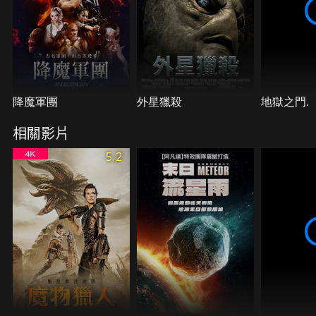
降魔軍團
外星獵殺
地獄之門.
相關影片
5.2