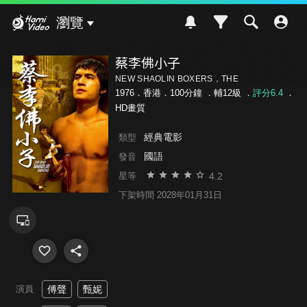
Hami Video
瀏覽
蔡李佛小子
NEW SHAOLIN BOXERS，THE
1976．香港．100分鐘 ．
輔12級
．
評分6.4
．
HD畫質
經典電影
類型
國語
發音
4.2
星等
下架時間 2028年01月31日
演員
傅聲
甄妮