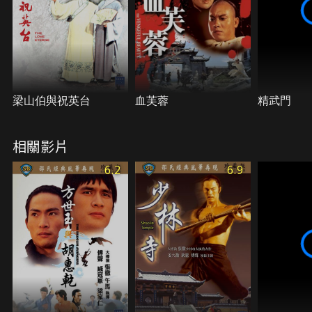
梁山伯與祝英台
血芙蓉
精武門
相關影片
6.2
6.9