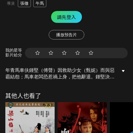
張徹
午馬
導演
請先登入
播放預告片
我的星等
影片給分
年青馬車伕鍾堅（傅聲）因救助少女（甄妮）而與惡
霸結怨；馬車老闆恐惹禍上身，把他辭退。鍾堅決志
除暴安良，隨少林蔡李佛名家習武，向惡勢力挑戰。
最後，他學得高深武藝，將肆無忌憚、魚肉巿民的惡
其他人也看了
霸除掉，令地方歸於平靜。
7.2