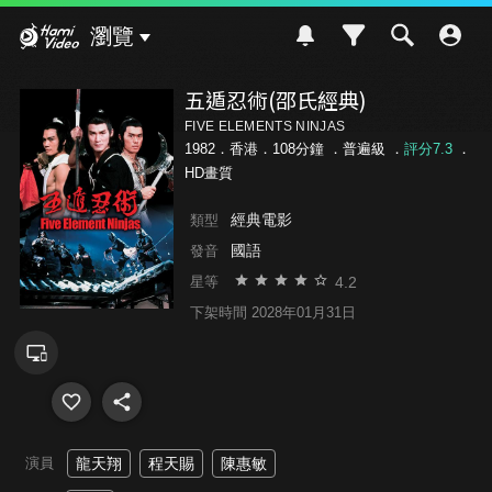
Hami Video
瀏覽
五遁忍術(邵氏經典)
FIVE ELEMENTS NINJAS
1982．香港．108分鐘 ．
普遍級
．
評分7.3
．
HD畫質
經典電影
類型
國語
發音
4.2
星等
下架時間 2028年01月31日
演員
龍天翔
程天賜
陳惠敏