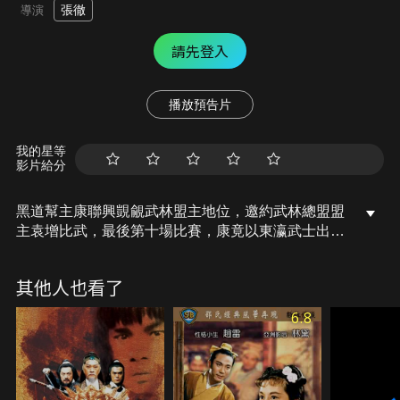
張徹
導演
請先登入
播放預告片
我的星等
影片給分
黑道幫主康聯興覬覦武林盟主地位，邀約武林總盟盟
主袁增比武，最後第十場比賽，康竟以東瀛武士出
戰。袁派手下梁智生應戰，一場力戰後，東瀛武士落
敗，死前留下遺書囑康聯興聘請忍者之王劍淵前來為
其他人也看了
其復仇。劍淵接到遺書便率領大批忍者前來中土，擺
下「五遁陣」，向袁增挑戰…
6.8