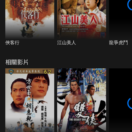
俠客行
江山美人
龍爭虎鬥
相關影片
6.2
6.5